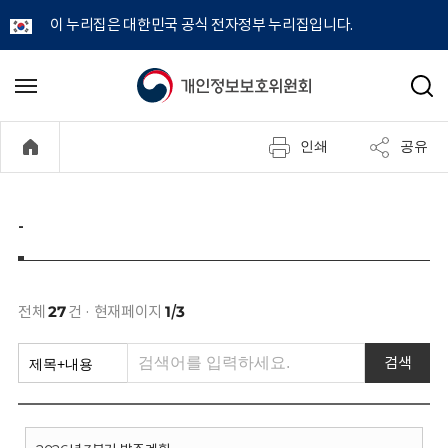
이 누리집은 대한민국 공식 전자정부 누리집입니다.
개
메
검
뉴
색
인
열
인쇄
공유
기
정
보
-
보
호
전체
27
건 · 현재페이지
1/3
위
검색
원