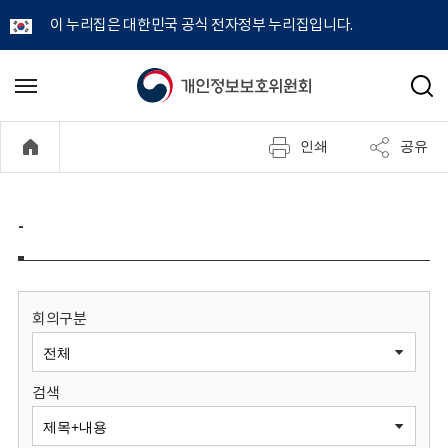
이 누리집은 대한민국 공식 전자정부 누리집입니다.
개
메
검
뉴
색
인
열
인쇄
공유
기
정
보
-
보
호
회의구분
위
검색
원