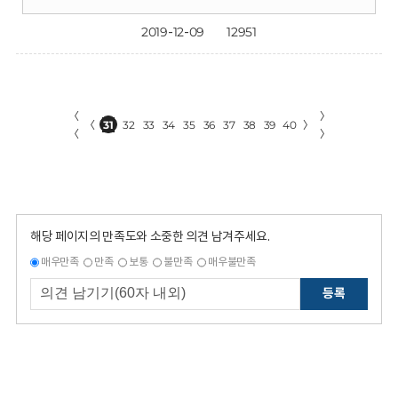
2019-12-09
12951
〈
〉
〈
31
32
33
34
35
36
37
38
39
40
〉
〈
〉
해당 페이지의 만족도와 소중한 의견 남겨주세요.
매우만족
만족
보통
불만족
매우불만족
등록